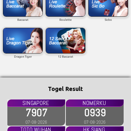
Baccarat
Roulette
Sicbo
Dragon Tiger
12 Baccarat
Togel Result
SINGAPORE
NOMERKU
7907
0939
07-08-2026
07-08-2026
TOTO WUHAN
HK SIANG