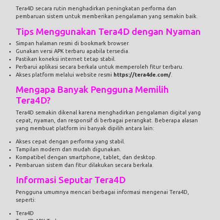
Tera4D secara rutin menghadirkan peningkatan performa dan
pembaruan sistem untuk memberikan pengalaman yang semakin baik.
Tips Menggunakan Tera4D dengan Nyaman
Simpan halaman resmi di bookmark browser.
Gunakan versi APK terbaru apabila tersedia.
Pastikan koneksi internet tetap stabil.
Perbarui aplikasi secara berkala untuk memperoleh fitur terbaru.
Akses platform melalui website resmi
https://tera4de.com/
.
Mengapa Banyak Pengguna Memilih
Tera4D?
Tera4D semakin dikenal karena menghadirkan pengalaman digital yang
cepat, nyaman, dan responsif di berbagai perangkat. Beberapa alasan
yang membuat platform ini banyak dipilih antara lain:
Akses cepat dengan performa yang stabil.
Tampilan modern dan mudah digunakan.
Kompatibel dengan smartphone, tablet, dan desktop.
Pembaruan sistem dan fitur dilakukan secara berkala.
Informasi Seputar Tera4D
Pengguna umumnya mencari berbagai informasi mengenai Tera4D,
seperti:
Tera4D