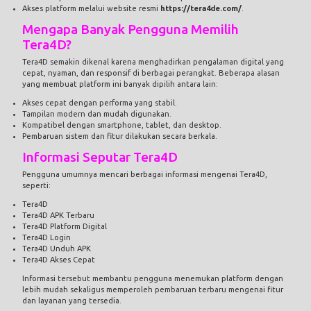
Akses platform melalui website resmi
https://tera4de.com/
.
Mengapa Banyak Pengguna Memilih
Tera4D?
Tera4D semakin dikenal karena menghadirkan pengalaman digital yang
cepat, nyaman, dan responsif di berbagai perangkat. Beberapa alasan
yang membuat platform ini banyak dipilih antara lain:
Akses cepat dengan performa yang stabil.
Tampilan modern dan mudah digunakan.
Kompatibel dengan smartphone, tablet, dan desktop.
Pembaruan sistem dan fitur dilakukan secara berkala.
Informasi Seputar Tera4D
Pengguna umumnya mencari berbagai informasi mengenai Tera4D,
seperti:
Tera4D
Tera4D APK Terbaru
Tera4D Platform Digital
Tera4D Login
Tera4D Unduh APK
Tera4D Akses Cepat
Informasi tersebut membantu pengguna menemukan platform dengan
lebih mudah sekaligus memperoleh pembaruan terbaru mengenai fitur
dan layanan yang tersedia.