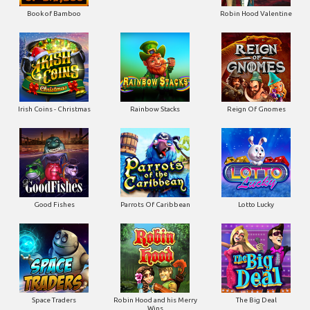
Book of Bamboo
Robin Hood Valentine
Irish Coins - Christmas
Rainbow Stacks
Reign Of Gnomes
Good Fishes
Parrots Of Caribbean
Lotto Lucky
Space Traders
Robin Hood and his Merry
The Big Deal
Wins