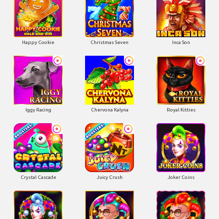
Happy Cookie
Christmas Seven
Inca Son
Iggy Racing
Chervona Kalyna
Royal Kitties
Crystal Cascade
Juicy Crush
Joker Coins