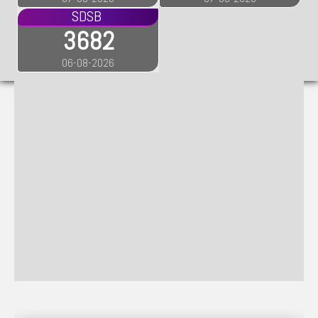
SDSB
3682
06-08-2026