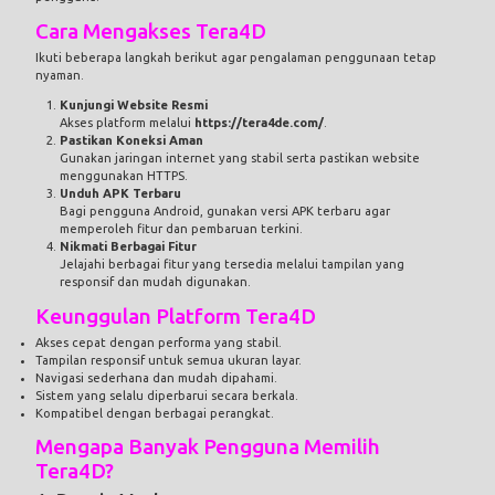
Cara Mengakses Tera4D
Ikuti beberapa langkah berikut agar pengalaman penggunaan tetap
nyaman.
Kunjungi Website Resmi
Akses platform melalui
https://tera4de.com/
.
Pastikan Koneksi Aman
Gunakan jaringan internet yang stabil serta pastikan website
menggunakan HTTPS.
Unduh APK Terbaru
Bagi pengguna Android, gunakan versi APK terbaru agar
memperoleh fitur dan pembaruan terkini.
Nikmati Berbagai Fitur
Jelajahi berbagai fitur yang tersedia melalui tampilan yang
responsif dan mudah digunakan.
Keunggulan Platform Tera4D
Akses cepat dengan performa yang stabil.
Tampilan responsif untuk semua ukuran layar.
Navigasi sederhana dan mudah dipahami.
Sistem yang selalu diperbarui secara berkala.
Kompatibel dengan berbagai perangkat.
Mengapa Banyak Pengguna Memilih
Tera4D?