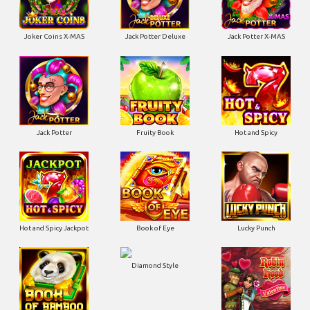
Joker Coins X-MAS
Jack Potter Deluxe
Jack Potter X-MAS
Jack Potter
Fruity Book
Hot and Spicy
Hot and Spicy Jackpot
Book of Eye
Lucky Punch
Diamond Style