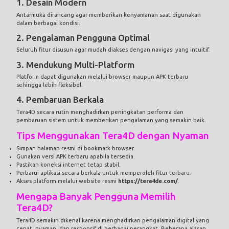
1. Desain Modern
Antarmuka dirancang agar memberikan kenyamanan saat digunakan
dalam berbagai kondisi.
2. Pengalaman Pengguna Optimal
Seluruh fitur disusun agar mudah diakses dengan navigasi yang intuitif.
3. Mendukung Multi-Platform
Platform dapat digunakan melalui browser maupun APK terbaru
sehingga lebih fleksibel.
4. Pembaruan Berkala
Tera4D secara rutin menghadirkan peningkatan performa dan
pembaruan sistem untuk memberikan pengalaman yang semakin baik.
Tips Menggunakan Tera4D dengan Nyaman
Simpan halaman resmi di bookmark browser.
Gunakan versi APK terbaru apabila tersedia.
Pastikan koneksi internet tetap stabil.
Perbarui aplikasi secara berkala untuk memperoleh fitur terbaru.
Akses platform melalui website resmi
https://tera4de.com/
.
Mengapa Banyak Pengguna Memilih
Tera4D?
Tera4D semakin dikenal karena menghadirkan pengalaman digital yang
cepat, nyaman, dan responsif di berbagai perangkat. Beberapa alasan