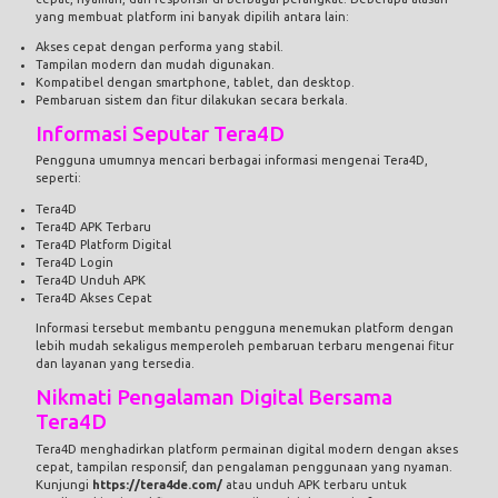
yang membuat platform ini banyak dipilih antara lain:
Akses cepat dengan performa yang stabil.
Tampilan modern dan mudah digunakan.
Kompatibel dengan smartphone, tablet, dan desktop.
Pembaruan sistem dan fitur dilakukan secara berkala.
Informasi Seputar Tera4D
Pengguna umumnya mencari berbagai informasi mengenai Tera4D,
seperti:
Tera4D
Tera4D APK Terbaru
Tera4D Platform Digital
Tera4D Login
Tera4D Unduh APK
Tera4D Akses Cepat
Informasi tersebut membantu pengguna menemukan platform dengan
lebih mudah sekaligus memperoleh pembaruan terbaru mengenai fitur
dan layanan yang tersedia.
Nikmati Pengalaman Digital Bersama
Tera4D
Tera4D menghadirkan platform permainan digital modern dengan akses
cepat, tampilan responsif, dan pengalaman penggunaan yang nyaman.
Kunjungi
https://tera4de.com/
atau unduh APK terbaru untuk