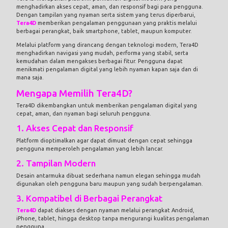
menghadirkan akses cepat, aman, dan responsif bagi para pengguna.
Dengan tampilan yang nyaman serta sistem yang terus diperbarui,
Tera4D
memberikan pengalaman penggunaan yang praktis melalui
berbagai perangkat, baik smartphone, tablet, maupun komputer.
Melalui platform yang dirancang dengan teknologi modern, Tera4D
menghadirkan navigasi yang mudah, performa yang stabil, serta
kemudahan dalam mengakses berbagai fitur. Pengguna dapat
menikmati pengalaman digital yang lebih nyaman kapan saja dan di
mana saja.
Mengapa Memilih Tera4D?
Tera4D dikembangkan untuk memberikan pengalaman digital yang
cepat, aman, dan nyaman bagi seluruh pengguna.
1. Akses Cepat dan Responsif
Platform dioptimalkan agar dapat dimuat dengan cepat sehingga
pengguna memperoleh pengalaman yang lebih lancar.
2. Tampilan Modern
Desain antarmuka dibuat sederhana namun elegan sehingga mudah
digunakan oleh pengguna baru maupun yang sudah berpengalaman.
3. Kompatibel di Berbagai Perangkat
Tera4D
dapat diakses dengan nyaman melalui perangkat Android,
iPhone, tablet, hingga desktop tanpa mengurangi kualitas pengalaman
pengguna.