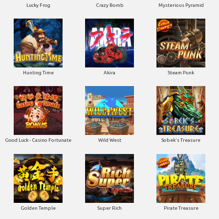
Lucky Frog
Crazy Bomb
Mysterious Pyramid
Hunting Time
Akira
Steam Punk
Good Luck - Casino Fortunate
Wild West
Sobek's Treasure
Golden Temple
Super Rich
Pirate Treasure